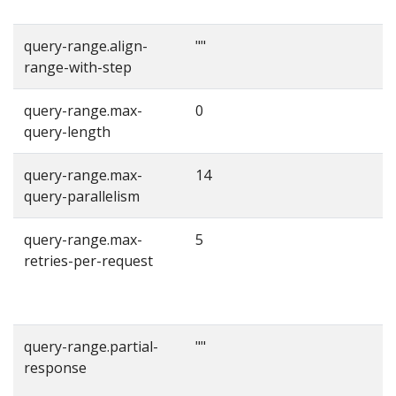
的
query-range.align-
""
T
range-with-step
query-range.max-
0
query-length
query-range.max-
14
T
query-parallelism
query-range.max-
5
T
retries-per-request
query-range.partial-
""
response
p