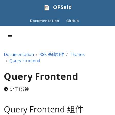
OPSaid
Documentation
GitHub
Documentation
K8S 基础组件
Thanos
Query Frontend
Query Frontend
少于1分钟
Query Frontend 组件