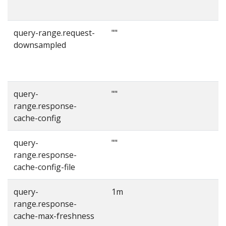
query-range.request-
""
downsampled
query-
""
range.response-
r
cache-config
c
query-
""
range.response-
cache-config-file
query-
1m
range.response-
cache-max-freshness