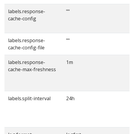
labels.response-
""
cache-config
c
labels.response-
""
T
cache-config-file
labels.response-
1m
cache-max-freshness
labels.split-interval
24h