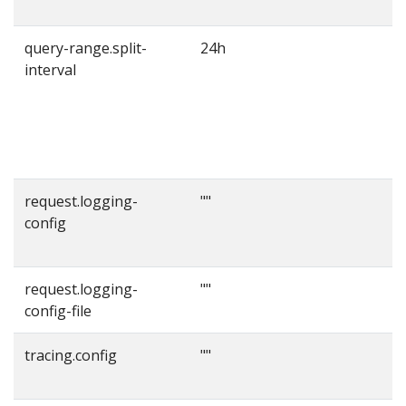
query-range.split-
24h
interval
r
c
request.logging-
""
config
c
request.logging-
""
T
config-file
tracing.config
""