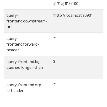
至少配置为100
query-
“http://localhost:9090”
frontend.downstream-
p
url
a
query-
""
frontend.forward-
header
query-frontend.log-
0
queries-longer-than
query-frontend.org-
""
id-header
至