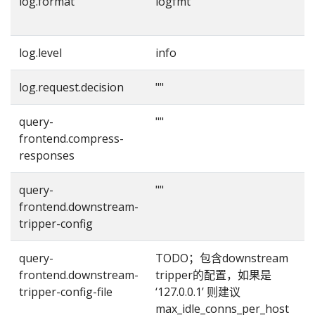
log.format
logfmt
l
log.level
info
log.request.decision
""
query-
""
frontend.compress-
responses
query-
""
frontend.downstream-
f
tripper-config
t
query-
TODO；包含downstream
frontend.downstream-
tripper的配置，如果是
tripper-config-file
‘127.0.0.1’ 则建议
max_idle_conns_per_host