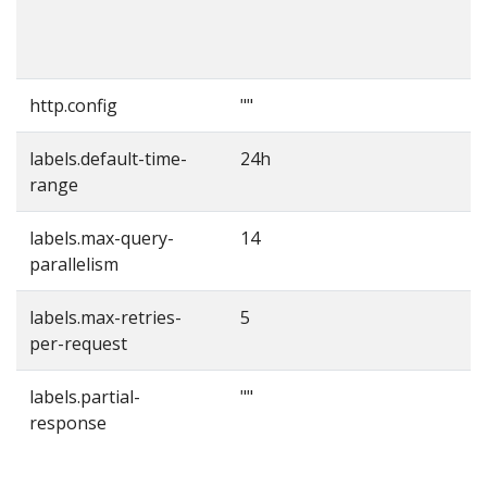
c
http.config
""
T
labels.default-time-
24h
T
range
labels.max-query-
14
T
parallelism
labels.max-retries-
5
T
per-request
labels.partial-
""
response
p