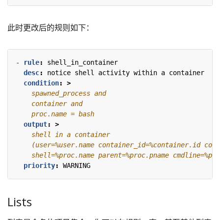
此时更改后的规则如下：
- 
rule
:
shell_in_container
desc
:
notice shell activity within a container
condition
:
>
    proc.name = bash    
output
:
>
    shell=%proc.name parent=%proc.pname cmdline=%pro
priority
:
WARNING
Lists