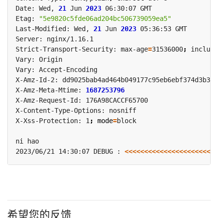
Date: Wed, 
21
 Jun 
2023
Etag: 
"5e9820c5fde06ad204bc506739059ea5"
Last-Modified: Wed, 
21
 Jun 
2023
Strict-Transport-Security: max-age
=
31536000
;
X-Amz-Meta-Mtime: 
1687253796
X-Xss-Protection: 1
;
mode
=
2023/06/21 14:30:07 DEBUG : 
<<<<<<<<<<<<<<<<<<<<<<<<
希望您的反馈