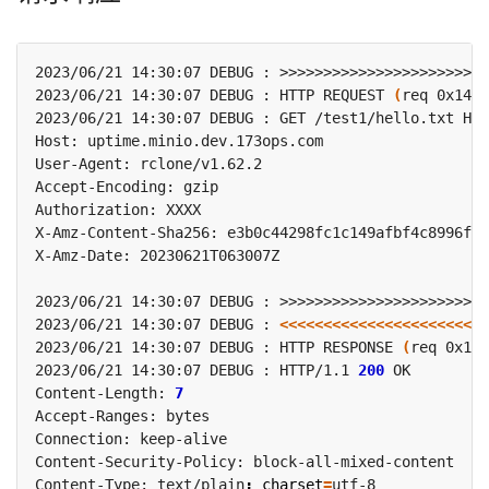
2023/06/21 14:30:07 DEBUG : HTTP REQUEST 
(
req 0x1400
2023/06/21 14:30:07 DEBUG : 
<<<<<<<<<<<<<<<<<<<<<<<<
2023/06/21 14:30:07 DEBUG : HTTP RESPONSE 
(
req 0x140
2023/06/21 14:30:07 DEBUG : HTTP/1.1 
200
Content-Length: 
7
Content-Type: text/plain
;
charset
=